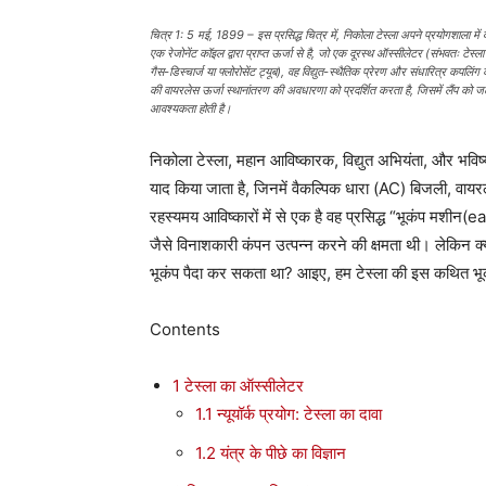
चित्र 1: 5 मई, 1899 – इस प्रसिद्ध चित्र में, निकोला टेस्ला अपने प्रयोगशाला में व
एक रेजोनेंट कॉइल द्वारा प्राप्त ऊर्जा से है, जो एक दूरस्थ ऑस्सीलेटर (संभवतः टेस्ल
गैस-डिस्चार्ज या फ्लोरोसेंट ट्यूब), वह विद्युत-स्थैतिक प्रेरण और संधारित्र कपलिं
की वायरलेस ऊर्जा स्थानांतरण की अवधारणा को प्रदर्शित करता है, जिसमें लैंप को जलाने
आवश्यकता होती है।
निकोला टेस्ला, महान आविष्कारक, विद्युत अभियंता, और भविष्य
याद किया जाता है, जिनमें वैकल्पिक धारा (AC) बिजली, वा
रहस्यमय आविष्कारों में से एक है वह प्रसिद्ध “भूकंप 
जैसे विनाशकारी कंपन उत्पन्न करने की क्षमता थी। लेकिन क्
भूकंप पैदा कर सकता था? आइए, हम टेस्ला की इस कथित भू
Contents
1
टेस्ला का ऑस्सीलेटर
1.1
न्यूयॉर्क प्रयोग: टेस्ला का दावा
1.2
यंत्र के पीछे का विज्ञान