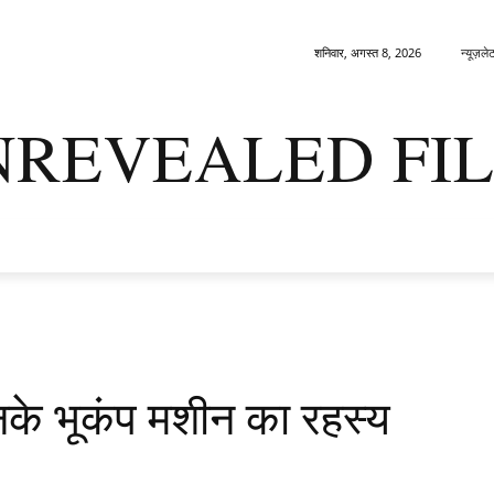
न्यूज़ले
शनिवार, अगस्त 8, 2026
NREVEALED FIL
नतम
डार्क मैटर्स
धरा
ओरिजिन्स
सैपियन्स
एनिग्मा
तकनीकी युद
के भूकंप मशीन का रहस्य