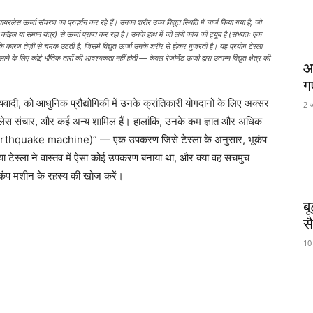
ायरलेस ऊर्जा संचरण का प्रदर्शन कर रहे हैं। उनका शरीर उच्च विद्युत स्थिति में चार्ज किया गया है, जो
ा कॉइल या समान यंत्र) से ऊर्जा प्राप्त कर रहा है। उनके हाथ में जो लंबी कांच की ट्यूब है (संभवतः एक
ग के कारण तेज़ी से चमक उठती है, जिसमें विद्युत ऊर्जा उनके शरीर से होकर गुजरती है। यह प्रयोग टेस्ला
 के लिए कोई भौतिक तारों की आवश्यकता नहीं होती — केवल रेजोनेंट ऊर्जा द्वारा उत्पन्न विद्युत क्षेत्र की
आ
ग
वादी, को आधुनिक प्रौद्योगिकी में उनके क्रांतिकारी योगदानों के लिए अक्सर
2 
यरलेस संचार, और कई अन्य शामिल हैं। हालांकि, उनके कम ज्ञात और अधिक
मशीन(earthquake machine)” — एक उपकरण जिसे टेस्ला के अनुसार, भूकंप
या टेस्ला ने वास्तव में ऐसा कोई उपकरण बनाया था, और क्या वह सचमुच
कंप मशीन के रहस्य की खोज करें।
ब
स
10