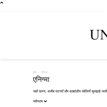
U
मुख्यपृष्ठ
नवी
होम
एनिग्मा
एनिग्मा
जहाँ रहस्य, अजीब घटनाएँ और ब्रह्मांडीय पहेलियाँ सुलझाई जात
नवीनतम