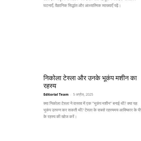
घटनाएँ, वैज्ञानिक सिद्धांत और आध्यात्मिक व्याख्याएँ पढ़ें।
निकोला टेस्ला और उनके भूकंप मशीन का
रहस्य
Editorial Team
-
5 अप्रैल, 2025
क्या निकोला टेस्ला ने वास्तव में एक "भूकंप मशीन" बनाई थी? क्या यह
भूकंप उत्पन्न कर सकती थी? टेस्ला के सबसे रहस्यमय आविष्कार के पी
के रहस्य की खोज करें।