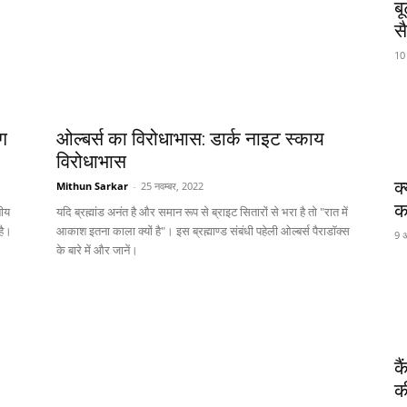
ब
स
10
ंग
ओल्बर्स का विरोधाभास: डार्क नाइट स्काय
विरोधाभास
क
Mithun Sarkar
-
25 नवम्बर, 2022
कर
नीय
यदि ब्रह्मांड अनंत है और समान रूप से ब्राइट सितारों से भरा है तो "रात में
है।
आकाश इतना काला क्यों है"। इस ब्रह्माण्ड संबंधी पहेली ओल्बर्स पैराडॉक्स
9 
के बारे में और जानें।
क
क