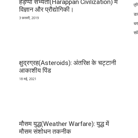
हड़प्पा सभ्यता(Harappan Civilization) में
एनि
विज्ञान और प्रौद्योगिकी।
डार
3 फ़रवरी, 2019
धर
सं
क्षुद्रग्रह(Asteroids): अंतरिक्ष के चट्टानी
आकाशीय पिंड
18 मई, 2021
मौसम युद्ध(Weather Warfare): युद्ध में
मौसम संशोधन तकनीक