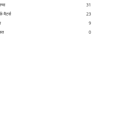
ग्मा
31
्क मैटर्स
23
ा
9
केत
0