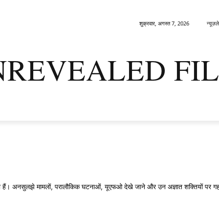
न्यूज़
शुक्रवार, अगस्त 7, 2026
NREVEALED FIL
नतम
डार्क मैटर्स
धरा
ओरिजिन्स
सैपियन्स
एनिग्मा
तकनीकी युद
ी हैं। अनसुलझे मामलों, परालौकिक घटनाओं, यूएफओ देखे जाने और उन अज्ञात शक्तियों पर गहरा