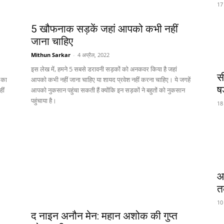
17
5 खौफनाक सड़कें जहां आपको कभी नहीं
जाना चाहिए
Mithun Sarkar
-
4 अप्रैल, 2022
इस लेख में, हमने 5 सबसे डरावनी सड़कों को अनकवर किया है जहां
स
क का
आपको कभी नहीं जाना चाहिए या शायद प्रवेश नहीं करना चाहिए। ये जगहें
षड
ीं
आपको नुकसान पहुंचा सकती हैं क्योंकि इन सड़कों ने बहुतों को नुकसान
पहुंचाया है।
18
आ
त
10
द नाइन अनौन मेन: महान अशोक की गुप्त