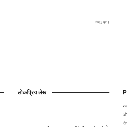
पेज 3 का 1
लोकप्रिय लेख
P
तक
ओर
सै