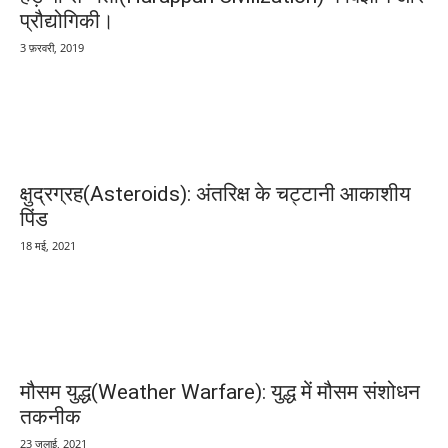
प्रौद्योगिकी।
3 फ़रवरी, 2019
क्षुद्रग्रह(Asteroids): अंतरिक्ष के चट्टानी आकाशीय
पिंड
18 मई, 2021
मौसम युद्ध(Weather Warfare): युद्ध में मौसम संशोधन
तकनीक
23 जुलाई, 2021