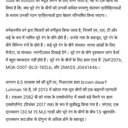
fuse को lithium को फ्यूज़ करने के लिए माना जाता है, यह भी एक बहस का
विषय है कि, क्या भूरे रंग के बौनों को उनकी कथित परमाणु संलयन प्रतिक्रियाओं
के बजाय उनकी गठन प्रक्रियाओं द्वारा बेहतर परिभाषित किया जाएगा।
वर्णक्रमीय वर्ग द्वारा सितारों को वर्गीकृत किया जाता है, जिसमें एम, एल, टी और
वाई के रूप में नामित भूरे रंग के बौने होते हैं। उनके नाम के बावजूद, भूरे रंग के
बौने विभिन्न रंगों के होते हैं। कई भूरे रंग के बौने संभवतः मानव आंखों के लिए
मैजेंटा, या संभवतः नारंगी/लाल दिखाई देंगे। भूरे रंग के बौने दृश्यमान तरंग दैर्ध्य
में बहुत चमकदार नहीं होते हैं। भूरे रंग के बौनों के लिए ज्ञात ग्रह हैं: 2M1207b,
MOA-2007-BLG-192Lb, और 2MASS J044144b।
लगभग 6.5 प्रकाश वर्ष की दूरी पर, निकटतम ज्ञात brown dwarf
Luhman 16 है, जो 2013 में खोजा गया भूरा बौनों की एक बाइनरी प्रणाली
है। एचआर 2562 बी को नासा के एक्सोप्लेनेट में सबसे बड़े पैमाने पर ज्ञात
एक्सोप्लैनेट (दिसंबर 2017 तक) के रूप में सूचीबद्ध किया गया है। संग्रह, एक
द्रव्यमान (30 M 15 MJ) ग्रहों और भूरे रंग के बौनों के बीच 13-बृहस्पति-
द्रव्यमान कटऑफ से दोगुना से अधिक होने के बावजूद।