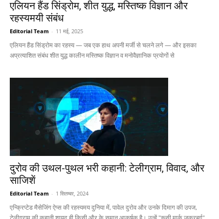
एलियन हैंड सिंड्रोम, शीत युद्ध, मस्तिष्क विज्ञान और
रहस्यमयी संबंध
Editorial Team
-
11 मई, 2025
एलियन हैंड सिंड्रोम का रहस्य — जब एक हाथ अपनी मर्जी से चलने लगे — और इसका
अप्रत्याशित संबंध शीत युद्ध कालीन मस्तिष्क विज्ञान व मनोवैज्ञानिक प्रयोगों से
दुरोव की उथल-पुथल भरी कहानी: टेलीग्राम, विवाद, और
साजिशें
Editorial Team
-
1 सितम्बर, 2024
एन्क्रिप्टेड मैसेजिंग ऐप्स की रहस्यमय दुनिया में, पावेल दुरोव और उनके दिमाग की उपज,
टेलीग्राम की कहानी शायद ही किसी और के समान आकर्षक है। उन्हें "रूसी मार्क जुकरबर्ग"