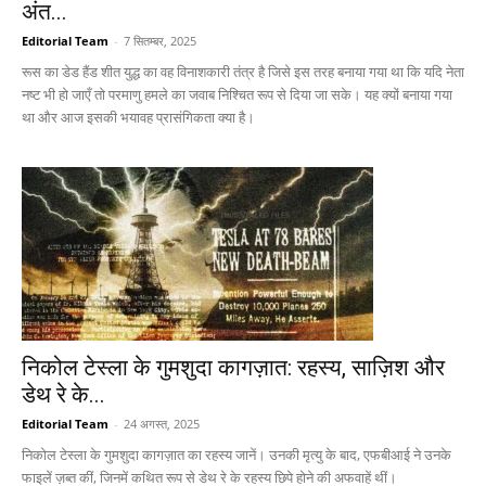
अंत...
Editorial Team
-
7 सितम्बर, 2025
रूस का डेड हैंड शीत युद्ध का वह विनाशकारी तंत्र है जिसे इस तरह बनाया गया था कि यदि नेता
नष्ट भी हो जाएँ तो परमाणु हमले का जवाब निश्चित रूप से दिया जा सके। यह क्यों बनाया गया
था और आज इसकी भयावह प्रासंगिकता क्या है।
निकोल टेस्ला के गुमशुदा कागज़ात: रहस्य, साज़िश और
डेथ रे के...
Editorial Team
-
24 अगस्त, 2025
निकोल टेस्ला के गुमशुदा कागज़ात का रहस्य जानें। उनकी मृत्यु के बाद, एफबीआई ने उनके
फाइलें ज़ब्त कीं, जिनमें कथित रूप से डेथ रे के रहस्य छिपे होने की अफवाहें थीं।