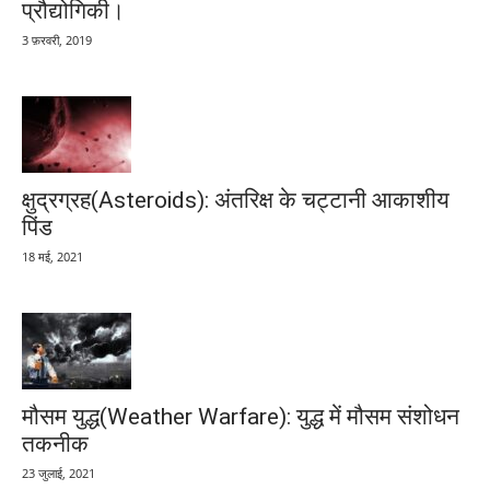
प्रौद्योगिकी।
3 फ़रवरी, 2019
क्षुद्रग्रह(Asteroids): अंतरिक्ष के चट्टानी आकाशीय
पिंड
18 मई, 2021
मौसम युद्ध(Weather Warfare): युद्ध में मौसम संशोधन
तकनीक
23 जुलाई, 2021