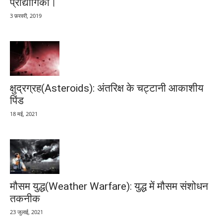
प्रौद्योगिकी।
3 फ़रवरी, 2019
क्षुद्रग्रह(Asteroids): अंतरिक्ष के चट्टानी आकाशीय
पिंड
18 मई, 2021
मौसम युद्ध(Weather Warfare): युद्ध में मौसम संशोधन
तकनीक
23 जुलाई, 2021